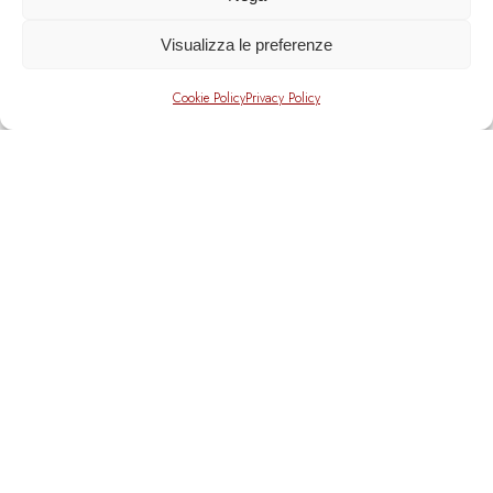
Visualizza le preferenze
Cookie Policy
Privacy Policy
CAPOSPERONE
MEDITERRANEAN
SPA A PALMI (RC)
Immagina un luogo dove il tempo rallenta fino quasi a
fermarsi, dove il rumore del mondo esterno sfuma per
lasciare spazio al suono rilasante dell’acqua e al